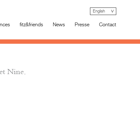
English
ences
fitz&friends
News
Presse
Contact
et Nine.