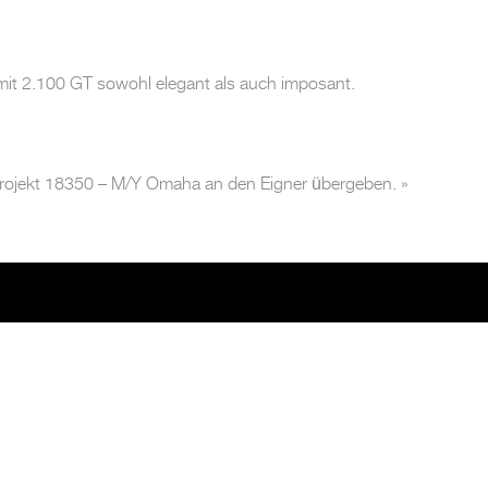
e mit 2.100 GT sowohl elegant als auch imposant.
ojekt 18350 – M/Y Omaha an den Eigner übergeben.
»