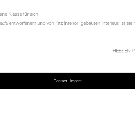
eine Klasse für sich.
achi
entworfenem und von Fitz Interior gebauten Interieur, ist si
HEESEN Pr
Contact
Imprint