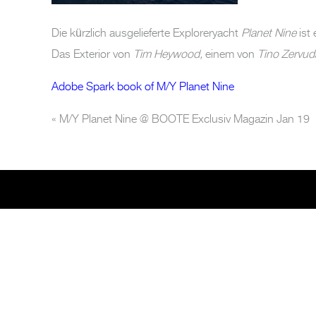
Die kürzlich ausgelieferte Exploreryacht
Planet Nine
ist 
Das Exterior von
Tim Heywood,
einem von
Tino Zervud
Adobe Spark book of M/Y Planet Nine
«
M/Y Planet Nine @ BOOTE Exclusiv Magazin Jan 19