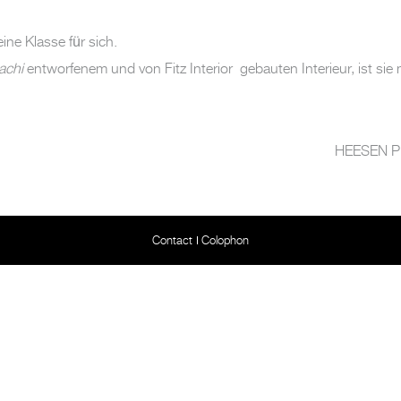
eine Klasse für sich.
achi
entworfenem und von Fitz Interior gebauten Interieur, ist si
HEESEN Pr
Contact
Colophon