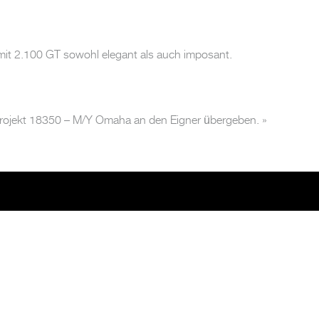
e mit 2.100 GT sowohl elegant als auch imposant.
ojekt 18350 – M/Y Omaha an den Eigner übergeben.
»