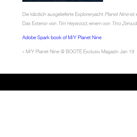
Die kürzlich ausgelieferte Exploreryacht
Planet Nine
ist 
Das Exterior von
Tim Heywood,
einem von
Tino Zervud
Adobe Spark book of M/Y Planet Nine
«
M/Y Planet Nine @ BOOTE Exclusiv Magazin Jan 19