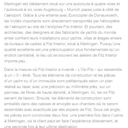
Mertingen est idéalement situé sur une autoroute à quatre voies et
l’autoroute à six voies Augsbourg – Munich passe juste à côté de
l’aéroport. Grâce à une entente avec Eurocopter de Donauwoerth,
les invités importants sont directement transportés par hélicoptère
de l’aéroport au site de l’entrprise Fitz Intérior. Et pourtant, des
architectes, des designers et des fabricants de yachts du monde
entier confient leurs installations pour yachts, villas et étages entiers
de bureaux de cadres à Fitz Interior, situé à Mertingen. Puisqu’une
qualité excellente est une préoccupation plus fondamentale qu’un
endroit centralisé, le lieu où se trouvent les ateliers de Fitz Interior
importe peu.
Dans la mesure où Fitz Interior a inventé « L’Os-Fitz » qui ressemble
à un « X » étiré. Tous les éléments de construction et les pièces
d’un yacht ou d’un immeuble sont préfabriqués selon un plan
réalisé au laser, avec une précision au millimètre près, sur un
panneau de fibres de haute densité, à Mertingen. Ici, les os Fitz
servent de liaison. Ensuite, les éléments de construction sont
emballés dans des caisses et envoyés aux chantiers où ils seront
assemblés avec exactitude par des experts de Fitz. Sous cet angle,
les pièces sont construites deux fois: une première fois dans l’usine
à Mertingen, où le client peut en faire l’expérience directement, et
une seconde fois à leur ultime destination.