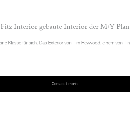
itz Interior gebaute Interior der M/Y Plan
st eine Klasse für sich. Das Exterior von Tim Heywood, einem von T
Contact
Imprint