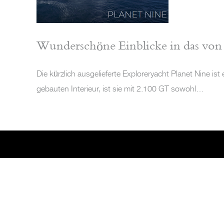
Wunderschöne Einblicke in das von F
Die kürzlich ausgelieferte Exploreryacht Planet Nine i
gebauten Interieur, ist sie mit 2.100 GT sowohl…