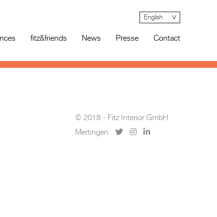
English
ences
fitz&friends
News
Presse
Contact
© 2018 - Fitz Interior GmbH
Mertingen