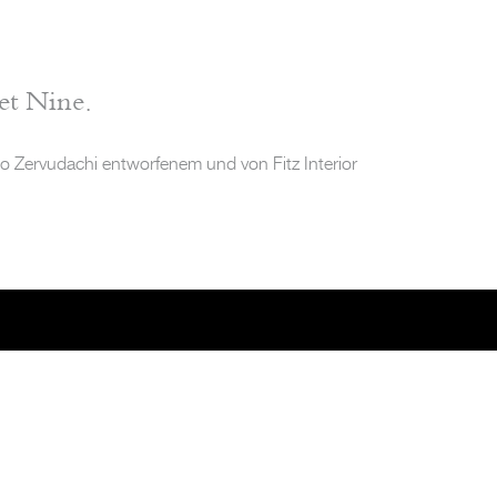
et Nine.
ino Zervudachi entworfenem und von Fitz Interior