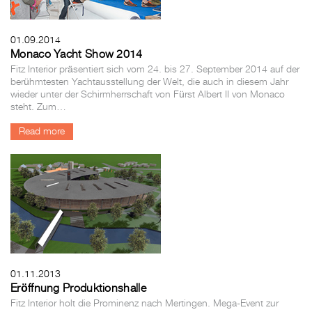
01.09.2014
Monaco Yacht Show 2014
Fitz Interior präsentiert sich vom 24. bis 27. September 2014 auf der
berühmtesten Yachtausstellung der Welt, die auch in diesem Jahr
wieder unter der Schirmherrschaft von Fürst Albert II von Monaco
steht. Zum…
Read more
01.11.2013
Eröffnung Produktionshalle
Fitz Interior holt die Prominenz nach Mertingen. Mega-Event zur