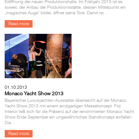
Eröffnung der neuen Produktionshalle. Im Frühjahr 2015 ist es
soweit, der Anbau der Produktionsstätte, dessen Mittelpunkt ein
„magisches Auge“ bildet, öffnet seine Tore. Damit ist…
Read more
01.10.2013
Monaco Yacht Show 2013
Bayerischer Luxusyachten-Ausstatter überrascht auf der Monaco
Yacht Show 2013 mit einem einzigartigen Messekonzept. Fitz
Interior ließ sich für die Präsenz auf der renommierten Monaco Yacht
Show Ende September ein ungewöhnliches Standkonzept einfallen:
Die…
Read more