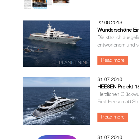
22.08.2018
Wunderschöne Einbl
Die kürzlich ausgel
entworfenem und von
Read more
31.07.2018
HEESEN Projekt 1
Herzlichen Glückwu
First Heesen 50 St
Read more
31.07.2018