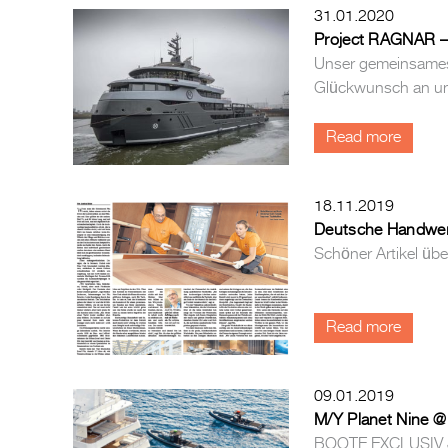
31.01.2020
Project RAGNAR – 
Unser gemeinsames 
Glückwunsch an un
Read more
18.11.2019
Deutsche Handwer
Schöner Artikel üb
Read more
09.01.2019
M/Y Planet Nine @
BOOTE EXCLUSIV Ja