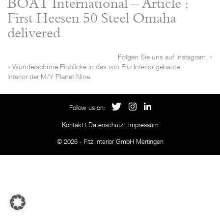
BOAT International – Article :
First Heesen 50 Steel Omaha
delivered
Folgen Sie uns auf Instagram.
»
«
Wunderschöne Einblicke in das von Fitz Interior gebaute
Interior der M/Y Planet Nine.
Follow us on:
Kontakt
Datenschutz
Impressum
© 2026 - Fitz Interior GmbH Mertingen