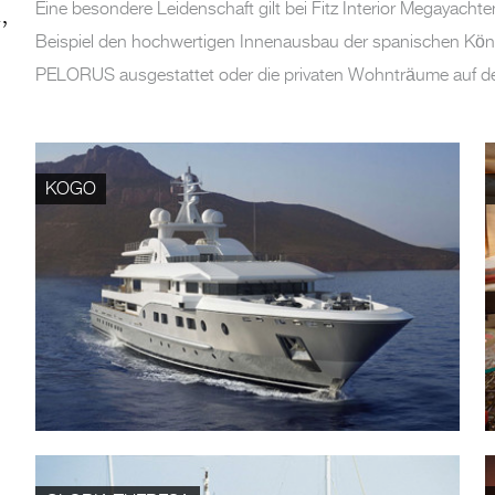
,
Eine besondere Leidenschaft gilt bei Fitz Interior Megayach
Beispiel den hochwertigen Innenausbau der spanischen Kön
PELORUS ausgestattet oder die privaten Wohnträume auf der
KOGO