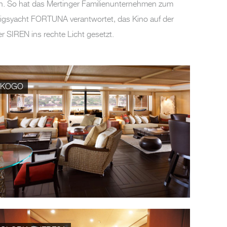
ten. So hat das Mertinger Familienunternehmen zum
igsyacht FORTUNA verantwortet, das Kino auf der
 SIREN ins rechte Licht gesetzt.
KOGO