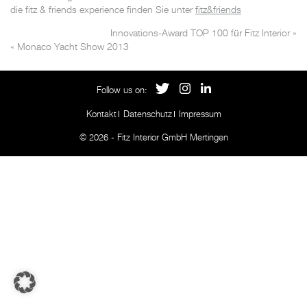
die fitz & friends experience finden Sie unter
fitz&friends
Innovations-Award TOP 100 für Fitz Interior
»
«
Monaco Yacht Show 2013
Follow us on:
Kontakt
Datenschutz
Impressum
© 2026 - Fitz Interior GmbH Mertingen