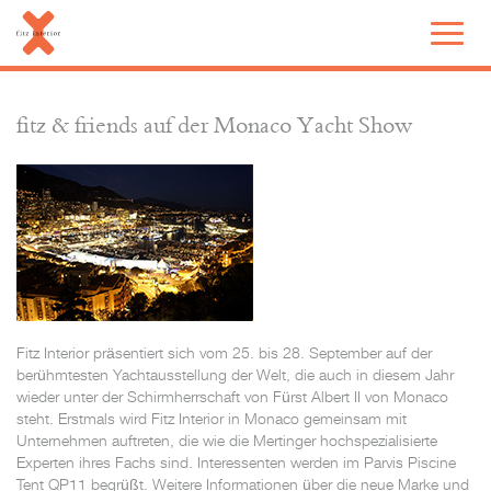
fitz & friends auf der Monaco Yacht Show
Fitz Interior präsentiert sich vom 25. bis 28. September auf der
berühmtesten Yachtausstellung der Welt, die auch in diesem Jahr
wieder unter der Schirmherrschaft von Fürst Albert II von Monaco
steht. Erstmals wird Fitz Interior in Monaco gemeinsam mit
Unternehmen auftreten, die wie die Mertinger hochspezialisierte
Experten ihres Fachs sind. Interessenten werden im Parvis Piscine
Tent QP11 begrüßt. Weitere Informationen über die neue Marke und