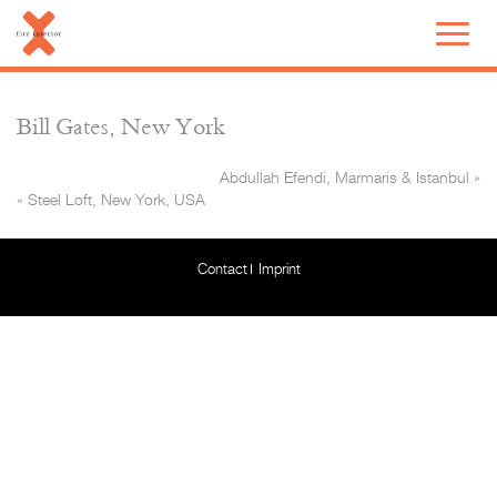
Bill Gates, New York
Abdullah Efendi, Marmaris & Istanbul
»
«
Steel Loft, New York, USA
Contact
Imprint