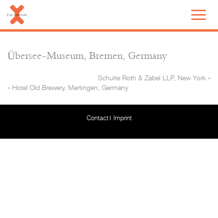
Übersee-Museum, Bremen, Germany
Schulte Roth & Zabel LLP, New York
»
«
Hotel Old Brewery, Mertingen, Germany
Contact
Imprint