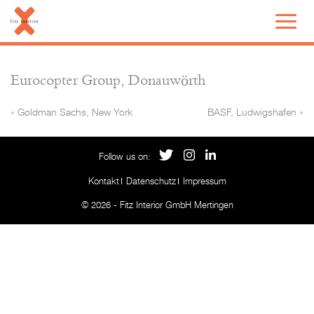
Eurocopter Group, Donauwörth
«
Goldman Sachs, New York
BASF, Ludwigshafen
»
Follow us on:
Kontakt
Datenschutz
Impressum
© 2026 - Fitz Interior GmbH Mertingen