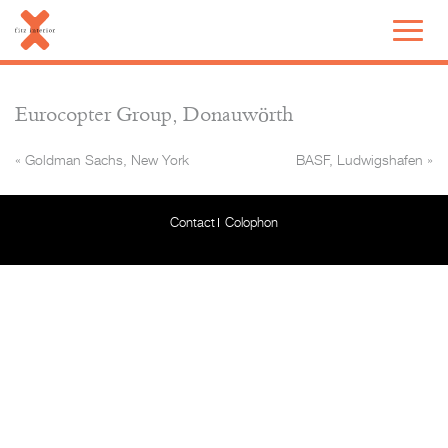
Eurocopter Group, Donauwörth
«
Goldman Sachs, New York
BASF, Ludwigshafen
»
Contact
Colophon