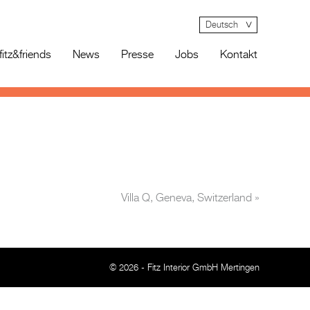
Deutsch
fitz&friends
News
Presse
Jobs
Kontakt
Villa Q, Geneva, Switzerland
»
© 2026 - Fitz Interior GmbH Mertingen