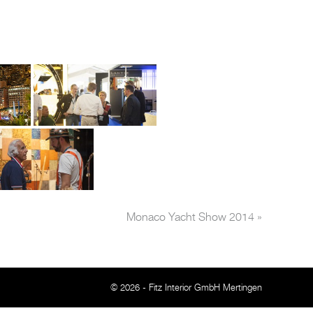
Monaco Yacht Show 2014
»
© 2026 - Fitz Interior GmbH Mertingen