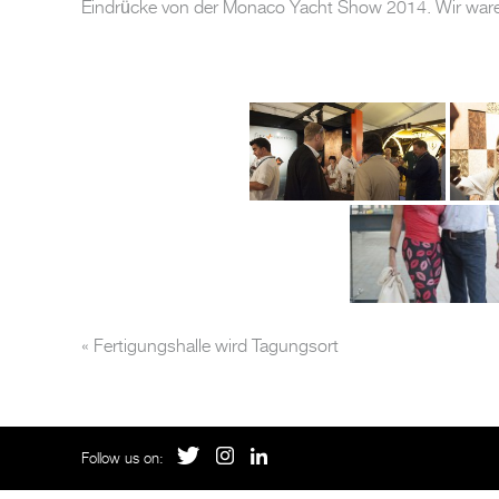
Eindrücke von der Monaco Yacht Show 2014. Wir ware
«
Fertigungshalle wird Tagungsort
Follow us on: