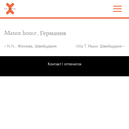
Manor house, Германия
«
N.N., Женева, Швейцария
Villa T, Ньон, Швейцария
»
Контакт
отпечаток