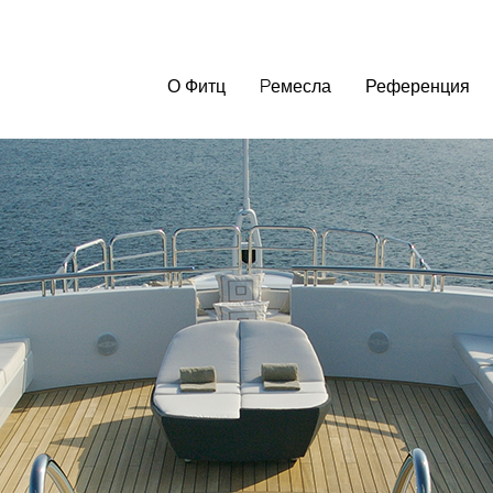
О Фитц
Pемесла
Референция