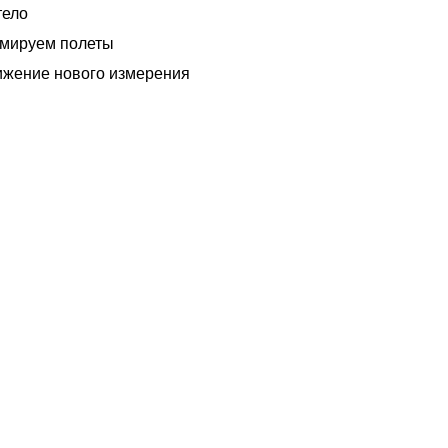
тело
мируем полеты
ижение нового измерения