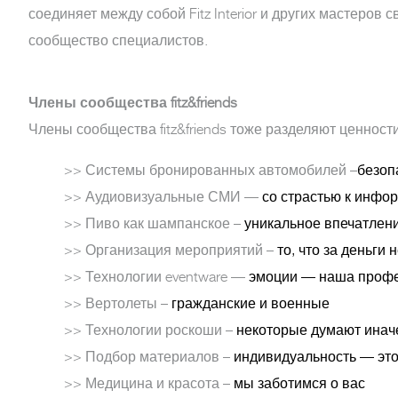
соединяет между собой Fitz Interior и других мастеров с
сообщество специалистов.
Члены сообщества fitz&friends
Члены сообщества fitz&friends тоже разделяют ценности F
>> Системы бронированных автомобилей –
безоп
>> Аудиовизуальные СМИ —
со страстью к инфо
>> Пиво как шампанское –
уникальное впечатлен
>> Организация мероприятий –
то, что за деньги 
>> Технологии eventware —
эмоции — наша проф
>> Вертолеты –
гражданские и военные
>> Технологии роскоши –
некоторые думают инач
>> Подбор материалов –
индивидуальность — эт
>> Медицина и красота –
мы заботимся о вас