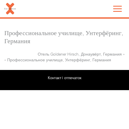
Профессиональное училище, Унтерфёринг,
Германия
Отель Goldener Hirsch, Донаувёрт, Германия
»
«
Профессиональное училище, Унтерфёринг, Германия
Контакт
отпечаток