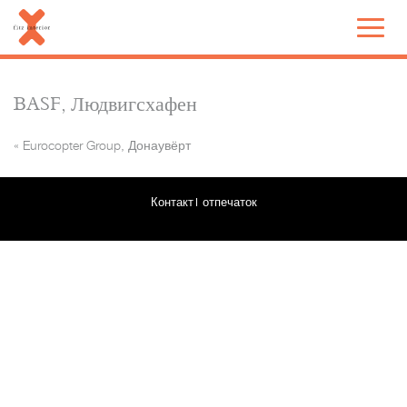
BASF, Людвигсхафен
«
Eurocopter Group, Донаувёрт
Контакт
отпечаток