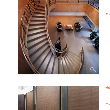
Fit
Re
Fit