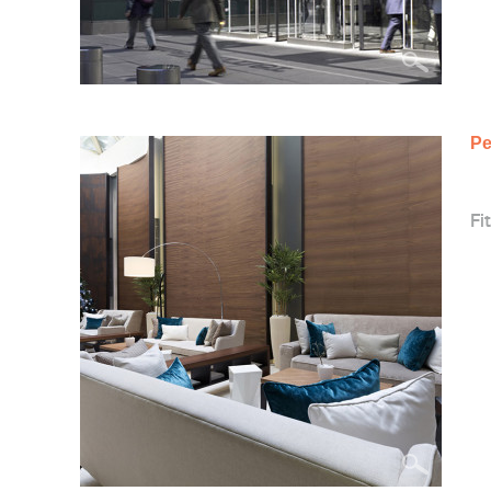
Ре
Fit