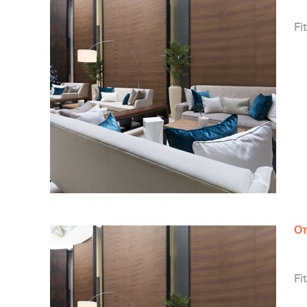
Fit
От
Fit