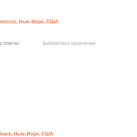
vestcorp, Нью-Йорк, США
z Interior:
Библиотека правления
tibank, Нью-Йорк, США