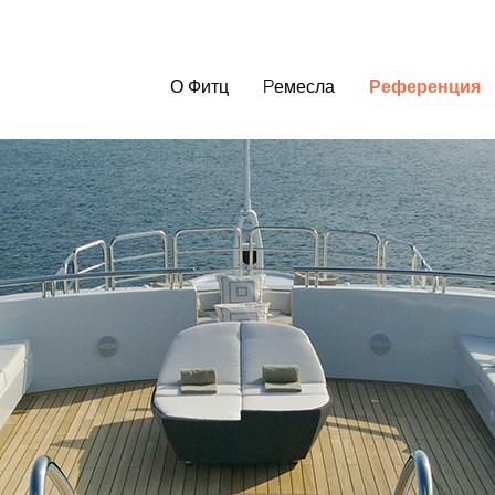
О Фитц
Pемесла
Референция