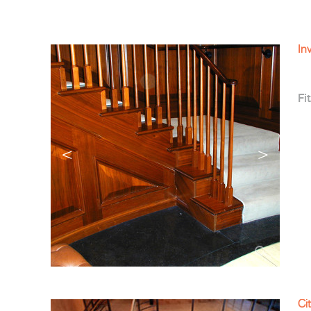
In
Fit
<
>
Ci