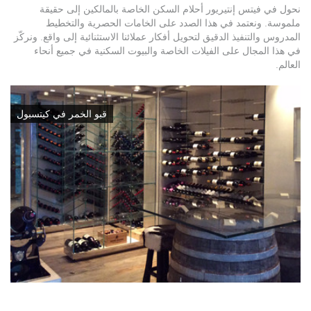
نحول في فيتس إنتيريور أحلام السكن الخاصة بالمالكين إلى حقيقة
ملموسة. ونعتمد في هذا الصدد على الخامات الحصرية والتخطيط
المدروس والتنفيذ الدقيق لتحويل أفكار عملائنا الاستثنائية إلى واقع. ونركّز
في هذا المجال على الفيلات الخاصة والبيوت السكنية في جميع أنحاء
العالم.
قبو الخمر في كيتسبول